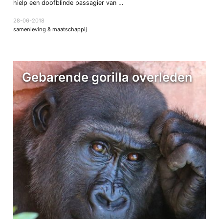
hielp een doofblinde passagier van …
28-06-2018
samenleving & maatschappij
Gebarende gorilla overleden