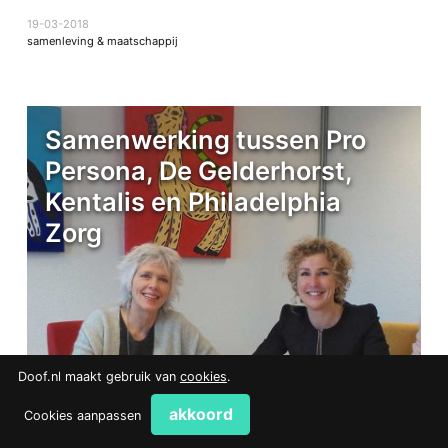
19-03-2018
samenleving & maatschappij
Samenwerking tussen Pro
Persona, De Gelderhorst,
Kentalis en Philadelphia
Zorg
Doof.nl maakt gebruik van
cookies
.
akkoord
Cookies aanpassen