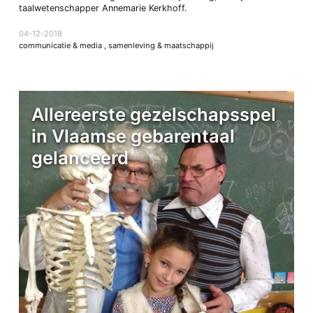
taalwetenschapper Annemarie Kerkhoff.
04-12-2018
communicatie & media
,
samenleving & maatschappij
Allereerste gezelschapsspel
in Vlaamse gebarentaal
gelanceerd