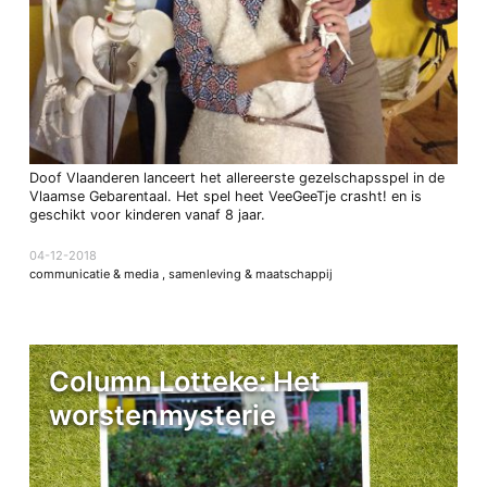
Doof Vlaanderen lanceert het allereerste gezelschapsspel in de
Vlaamse Gebarentaal. Het spel heet VeeGeeTje crasht! en is
geschikt voor kinderen vanaf 8 jaar.
04-12-2018
communicatie & media
,
samenleving & maatschappij
Column Lotteke: Het
worstenmysterie