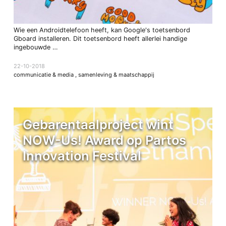
Wie een Androidtelefoon heeft, kan Google's toetsenbord
Gboard installeren. Dit toetsenbord heeft allerlei handige
ingebouwde …
22-10-2018
communicatie & media
,
samenleving & maatschappij
Gebarentaalproject wint
NOW-Us! Award op Partos
Innovation Festival