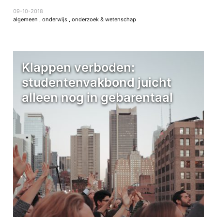
09-10-2018
algemeen
,
onderwijs
,
onderzoek & wetenschap
Klappen verboden:
studentenvakbond juicht
alleen nog in gebarentaal