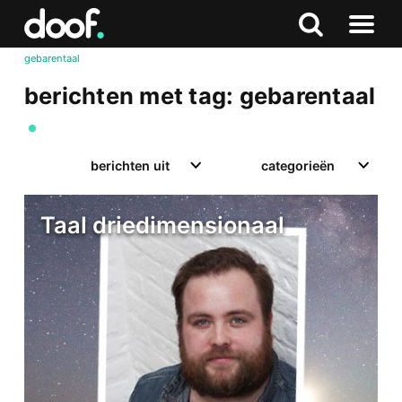
in
Doof.nl
Zoeken
Terug
Zoeken
Naar
naar
gebarentaal
menu
boven
berichten met tag: gebarentaal
berichten uit
categorieën
Taal driedimensionaal