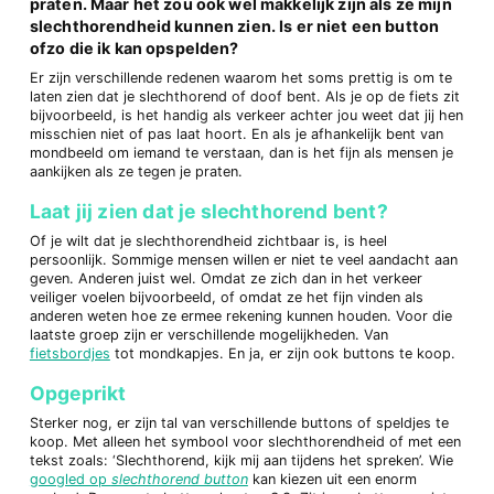
praten. Maar het zou ook wel makkelijk zijn als ze mijn
slechthorendheid kunnen zien. Is er niet een button
ofzo die ik kan opspelden?
Er zijn verschillende redenen waarom het soms prettig is om te
laten zien dat je slechthorend of doof bent. Als je op de fiets zit
bijvoorbeeld, is het handig als verkeer achter jou weet dat jij hen
misschien niet of pas laat hoort. En als je afhankelijk bent van
mondbeeld om iemand te verstaan, dan is het fijn als mensen je
aankijken als ze tegen je praten.
Laat jij zien dat je slechthorend bent?
Of je wilt dat je slechthorendheid zichtbaar is, is heel
persoonlijk. Sommige mensen willen er niet te veel aandacht aan
geven. Anderen juist wel. Omdat ze zich dan in het verkeer
veiliger voelen bijvoorbeeld, of omdat ze het fijn vinden als
anderen weten hoe ze ermee rekening kunnen houden. Voor die
laatste groep zijn er verschillende mogelijkheden. Van
fietsbordjes
tot mondkapjes. En ja, er zijn ook buttons te koop.
Opgeprikt
Sterker nog, er zijn tal van verschillende buttons of speldjes te
koop. Met alleen het symbool voor slechthorendheid of met een
tekst zoals: ‘Slechthorend, kijk mij aan tijdens het spreken’. Wie
googled op
slechthorend button
kan kiezen uit een enorm