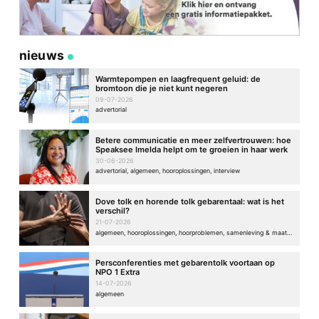
nieuws
Warmtepompen en laagfrequent geluid: de
bromtoon die je niet kunt negeren
09-07-2026
advertorial
Betere communicatie en meer zelfvertrouwen: hoe
Speaksee Imelda helpt om te groeien in haar werk
30-06-2026
advertorial, algemeen, hooroplossingen, interview
Dove tolk en horende tolk gebarentaal: wat is het
verschil?
21-07-2026
algemeen, hooroplossingen, hoorproblemen, samenleving & maatschappij
Persconferenties met gebarentolk voortaan op
NPO 1 Extra
14-07-2026
algemeen