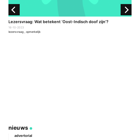
Lezersvraag: Wat betekent ‘Oost-Indisch doof zijn’?
16-10-2023
lezersvraag
,
opmerkelijk
H
s
1
le
nieuws
advertorial