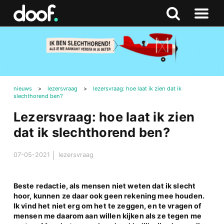
in
Doof.nl
Zoeken
Terug
Zoeken
Naar
naar
menu
boven
nieuws
>
lezersvraag
>
lezersvraag: hoe laat ik zien dat ik
slechthorend ben?
Lezersvraag: hoe laat ik zien
dat ik slechthorend ben?
07-05-2021
lezersvraag
Beste redactie, als mensen niet weten dat ik slecht
hoor, kunnen ze daar ook geen rekening mee houden.
Ik vind het niet erg om het te zeggen, en te vragen of
mensen me daarom aan willen kijken als ze tegen me