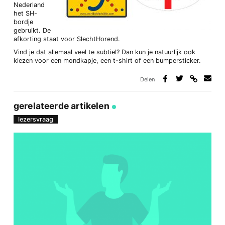
Nederland
het SH-
bordje
gebruikt. De
afkorting staat voor SlechtHorend.
Vind je dat allemaal veel te subtiel? Dan kun je natuurlijk ook
kiezen voor een mondkapje, een t-shirt of een bumpersticker.
Delen
Deel
Deel
Deel
Deel
via
op
op
via
link
Facebook
Twitter
e-
gerelateerde artikelen
mail
lezersvraag