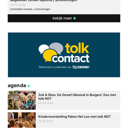
30-07-2026
koninklijke kentalis, scheveningen
bekijk meer
agenda
Zoë & Silos: De Desert Musical in Burgers’ Zoo met
tolk NGT
08-08-2026
Kindervoorstelling Paleis Het Loo met tolk NGT
13-08-2026