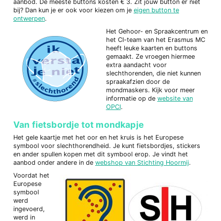
aanbod. De meeste buttons kosten € 3. Zit jouw button er niet
bij? Dan kun je er ook voor kiezen om je
eigen button te
ontwerpen
.
Het Gehoor- en Spraakcentrum en
het CI-team van het Erasmus MC
heeft leuke kaarten en buttons
gemaakt. Ze vroegen hiermee
extra aandacht voor
slechthorenden, die niet kunnen
spraakafzien door de
mondmaskers. Kijk voor meer
informatie op de
website van
OPCI
.
Van fietsbordje tot mondkapje
Het gele kaartje met het oor en het kruis is het Europese
symbool voor slechthorendheid. Je kunt fietsbordjes, stickers
en ander spullen kopen met dit symbool erop. Je vindt het
aanbod onder andere in de
webshop van Stichting Hoormij
.
Voordat het
Europese
symbool
werd
ingevoerd,
werd in